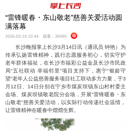
“雷锋暖春・东山敬老”慈善关爱活动圆
满落幕
2026-03-16 10:
44
观看：
36995
长沙晚报掌上长沙3月14日讯
（通讯员 钟艳）
为
传承弘扬雷锋精神，践行志愿服务初心，切实守护
老年群体福祉，在长沙市福彩公益金及长沙市民政
局“五社联动 幸福邻里”项目支持下，惠宁“银龄守
望”老年人公益慈善服务项目社工联动多方力量，于3
月12日、14日分别在宁乡市煤炭坝镇东山村村委主
会场、煤炭坝镇敬老院分会场，开展“雷锋暖春・东
山敬老”慈善关爱活动，以实际行动传递社会温情，
让雷锋精神在暖春中熠熠生辉。