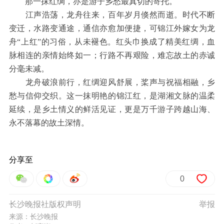
那一抹红绸，亦是游子乡愁最真切的寄托。
江声浩荡，龙舟往来，百年岁月倏然而逝。时代不断
变迁，水路变通途，通信亦愈加便捷，可锦江外嫁女为龙
舟“上红”的习俗，从未褪色。红头巾换成了精美红绸，血
脉相连的亲情始终如一；行路不再艰险，难忘故土的赤诚
分毫未减。
龙舟破浪前行，红绸迎风舒展，桨声与祝福相融，乡
愁与信仰交织。这一抹明艳的锦江红，是湖湘文脉的温柔
延续，是乡土情义的鲜活见证，更是万千游子跨越山海、
永不落幕的故土深情。
分享至
0
长沙晚报社版权声明
举报
来源：长沙晚报