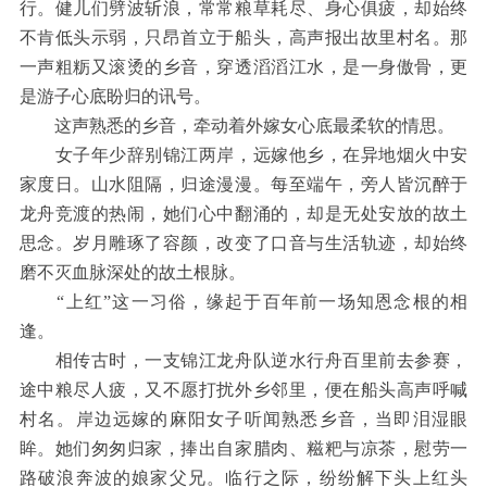
行。健儿们劈波斩浪，常常粮草耗尽、身心俱疲，却始终
不肯低头示弱，只昂首立于船头，高声报出故里村名。那
一声粗粝又滚烫的乡音，穿透滔滔江水，是一身傲骨，更
是游子心底盼归的讯号。
这声熟悉的乡音，牵动着外嫁女心底最柔软的情思。
女子年少辞别锦江两岸，远嫁他乡，在异地烟火中安
家度日。山水阻隔，归途漫漫。每至端午，旁人皆沉醉于
龙舟竞渡的热闹，她们心中翻涌的，却是无处安放的故土
思念。岁月雕琢了容颜，改变了口音与生活轨迹，却始终
磨不灭血脉深处的故土根脉。
“上红”这一习俗，缘起于百年前一场知恩念根的相
逢。
相传古时，一支锦江龙舟队逆水行舟百里前去参赛，
途中粮尽人疲，又不愿打扰外乡邻里，便在船头高声呼喊
村名。岸边远嫁的麻阳女子听闻熟悉乡音，当即泪湿眼
眸。她们匆匆归家，捧出自家腊肉、糍粑与凉茶，慰劳一
路破浪奔波的娘家父兄。临行之际，纷纷解下头上红头