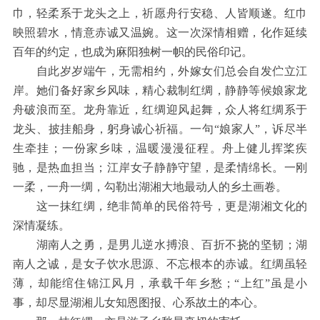
巾，轻柔系于龙头之上，祈愿舟行安稳、人皆顺遂。红巾
映照碧水，情意赤诚又温婉。这一次深情相赠，化作延续
百年的约定，也成为麻阳独树一帜的民俗印记。
自此岁岁端午，无需相约，外嫁女们总会自发伫立江
岸。她们备好家乡风味，精心裁制红绸，静静等候娘家龙
舟破浪而至。龙舟靠近，红绸迎风起舞，众人将红绸系于
龙头、披挂船身，躬身诚心祈福。一句“娘家人”，诉尽半
生牵挂；一份家乡味，温暖漫漫征程。舟上健儿挥桨疾
驰，是热血担当；江岸女子静静守望，是柔情绵长。一刚
一柔，一舟一绸，勾勒出湖湘大地最动人的乡土画卷。
这一抹红绸，绝非简单的民俗符号，更是湖湘文化的
深情凝练。
湖南人之勇，是男儿逆水搏浪、百折不挠的坚韧；湖
南人之诚，是女子饮水思源、不忘根本的赤诚。红绸虽轻
薄，却能绾住锦江风月，承载千年乡愁；“上红”虽是小
事，却尽显湖湘儿女知恩图报、心系故土的本心。