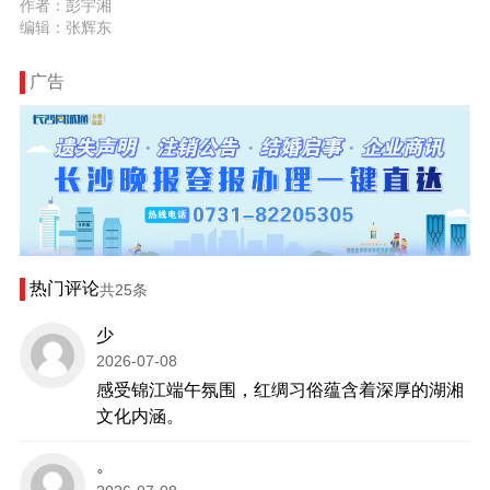
作者：彭宇湘
编辑：张辉东
广告
热门评论
共25条
少
2026-07-08
感受锦江端午氛围，红绸习俗蕴含着深厚的湖湘
文化内涵。
。