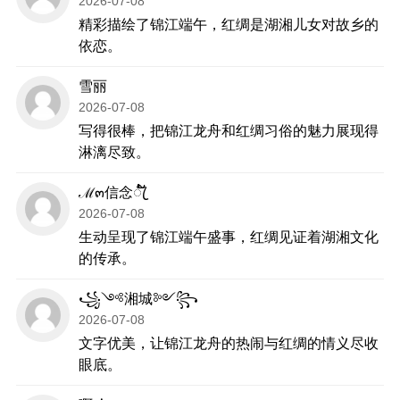
2026-07-08
精彩描绘了锦江端午，红绸是湖湘儿女对故乡的
依恋。
雪丽
2026-07-08
写得很棒，把锦江龙舟和红绸习俗的魅力展现得
淋漓尽致。
ℳ๓信念ꦿ໌້
2026-07-08
生动呈现了锦江端午盛事，红绸见证着湖湘文化
的传承。
꧁༺湘城༻꧂
2026-07-08
文字优美，让锦江龙舟的热闹与红绸的情义尽收
眼底。