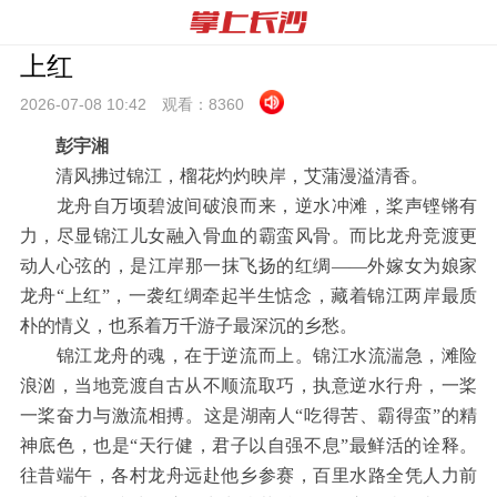
上红
2026-07-08 10:
42
观看：
8360
彭宇湘
清风拂过锦江，榴花灼灼映岸，艾蒲漫溢清香。
龙舟自万顷碧波间破浪而来，逆水冲滩，桨声铿锵有
力，尽显锦江儿女融入骨血的霸蛮风骨。而比龙舟竞渡更
动人心弦的，是江岸那一抹飞扬的红绸——外嫁女为娘家
龙舟“上红”，一袭红绸牵起半生惦念，藏着锦江两岸最质
朴的情义，也系着万千游子最深沉的乡愁。
锦江龙舟的魂，在于逆流而上。锦江水流湍急，滩险
浪汹，当地竞渡自古从不顺流取巧，执意逆水行舟，一桨
一桨奋力与激流相搏。这是湖南人“吃得苦、霸得蛮”的精
神底色，也是“天行健，君子以自强不息”最鲜活的诠释。
往昔端午，各村龙舟远赴他乡参赛，百里水路全凭人力前