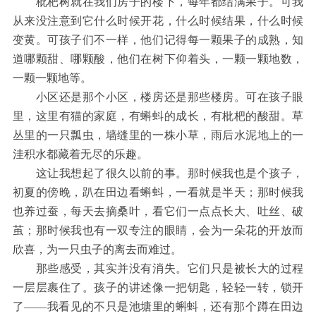
枇杷树就在我们房子的楼下，每年都结满果子。可我
从来没注意到它什么时候开花，什么时候结果，什么时候
变黄。可孩子们不一样，他们记得每一颗果子的成熟，知
道哪颗甜、哪颗酸，他们在树下仰着头，一颗一颗地数，
一颗一颗地等。
小区还是那个小区，楼房还是那些楼房。可在孩子眼
里，这里有猫的家庭，有蝌蚪的成长，有枇杷的酸甜。草
丛里的一只瓢虫，墙缝里的一株小草，雨后水泥地上的一
洼积水都藏着无尽的乐趣。
这让我想起了很久以前的事。那时候我也是个孩子，
初夏的傍晚，趴在田边看蝌蚪，一看就是半天；那时候我
也养过蚕，每天去摘桑叶，看它们一点点长大、吐丝、破
茧；那时候我也有一双专注的眼睛，会为一朵花的开放而
欣喜，为一只虫子的离去而难过。
那些感受，其实并没有消失。它们只是被长大的过程
一层层裹住了。孩子的讲述像一把钥匙，轻轻一转，锁开
了——我看见的不只是池塘里的蝌蚪，还有那个蹲在田边