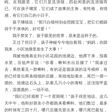
盹。在我眼里，它们只是流浪猫，四处闲逛的流浪猫而
已。可在孩子嘴里，它们成了故事的主角，有性格，有情
感，有它们自己的小日子。
孩子继续说：“那只白猫特别会照顾宝宝，把它们都舔
得干干净净的，好可爱！”
我不禁笑了。孩子眼里的世界，原来是这样子的。
又过了些日子，孩子神秘兮兮地拉着我：“妈妈，你跟
我来，小区池塘里发生了大事！”
我被他拽着走到小区花园的池塘边。他蹲下来，指着
水里，压低声音说：“你看，蝌蚪长出后腿了！”我凑过
去，果然看见一群蝌蚪，有的还是圆滚滚的逗号模样，有
的已经冒出两条细细的后腿，笨拙地划着水，尾巴一摆一
摆的。池塘边石头上，趴着几只小小的青蛙，还没指甲盖
大，湿漉漉的，一动不动。
“我们已经观察了一个星期呢！”孩子得意地说。这几
天中午，他和好朋友小乔都跑来看蝌蚪。他们数过，最多
的时候有三四十只。哪只后腿先冒出来，哪只尾巴最短，