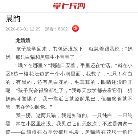
晨韵
2026-06-01 12:
29
观看：
8862
龙婧婧
孩子放学回来，书包还没放下，就急着跟我说：“妈
妈，那只白猫和黑猫生小宝宝了！”
“哦？在哪里？”我随口应着，手里还在忙活。“就在小
区6栋一楼花坛边的一个小洞里面，我数了，七只！有白
的，有黑的，还有黑白花的，毛茸茸的，眼睛还没睁开
呢！”孩子兴奋得脸都红了，“我每天放学都去看它们，猫
妈妈可警惕了，我一靠近它就竖起尾巴，但猫爸爸就不
管，老在旁边睡觉。”
我一愣。这两只猫，我是知道的。一只纯白，一只纯
黑，常在小区里出没。我见过它们无数次，不过是匆匆一
瞥——白猫蹲在石亭旁梳理毛发，黑猫蜷在花坛一角打