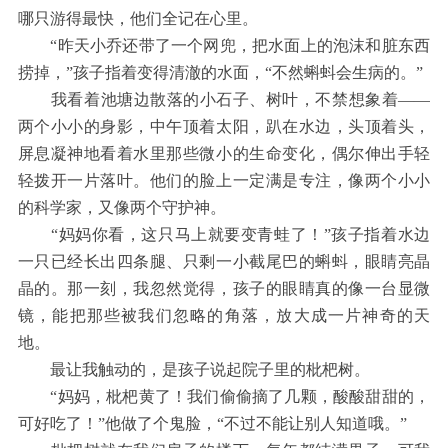
哪只游得最快，他们全记在心里。
“昨天小乔还带了一个网兜，把水面上的泡沫和脏东西
捞掉，”孩子指着变得清澈的水面，“不然蝌蚪会生病的。”
我看着池塘边散落的小石子、树叶，不禁想象着——
两个小小的身影，中午顶着太阳，趴在水边，头顶着头，
屏息凝神地看着水里那些微小的生命变化，偶尔伸出手轻
轻拨开一片落叶。他们的脸上一定满是专注，像两个小小
的科学家，又像两个守护神。
“妈妈你看，这只马上就要变青蛙了！”孩子指着水边
一只已经长出四条腿、只剩一小截尾巴的蝌蚪，眼睛亮晶
晶的。那一刻，我忽然觉得，孩子的眼睛真的像一台显微
镜，能把那些被我们忽略的角落，放大成一片神奇的天
地。
最让我触动的，是孩子说起院子里的枇杷树。
“妈妈，枇杷黄了！我们偷偷摘了几颗，酸酸甜甜的，
可好吃了！”他做了个鬼脸，“不过不能让别人知道哦。”