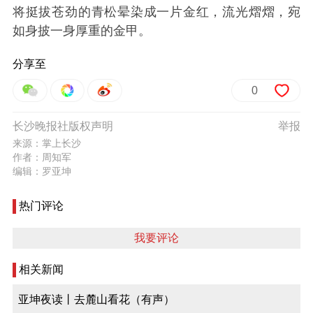
将挺拔苍劲的青松晕染成一片金红，流光熠熠，宛
如身披一身厚重的金甲。
分享至
0
长沙晚报社版权声明
举报
来源：掌上长沙
作者：周知军
编辑：罗亚坤
热门评论
我要评论
相关新闻
亚坤夜读丨去麓山看花（有声）