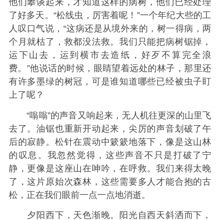
他们攀谈起来，才知道这样的病树，他们已经处理
了好多天。“松线虫，厉害着呢！”一个年纪大些的工
人叹口气说，“这病还是从境外来的，树一得病，两
个月就枯了，救都没法救。我们只能把病树锯掉，
运下山去，运到横市去造纸，好歹不算完全浪
费。”他说话的时候，眼睛望着远处的林子，那里还
有许多墨绿的树冠，可是谁知道哪些已经被虫子盯
上了呢？
“嗡嗡”的声音又响起来，无人机往更深的山里飞
去了。油锯也重新开动起来，尖厉的声音划破了午
后的寂静。松针在震动中簌簌地落下，像是这山林
的叹息。我忽然觉得，这些声音不只是打破了宁
静，更像是这座山在呻吟，在呼救。我们来得太晚
了，这片原始次森林，这些需要多人才能合抱的古
松，正在我们眼前一点一点地消逝。
夕阳西下，天色渐晚。阳光自西天斜洒而下，