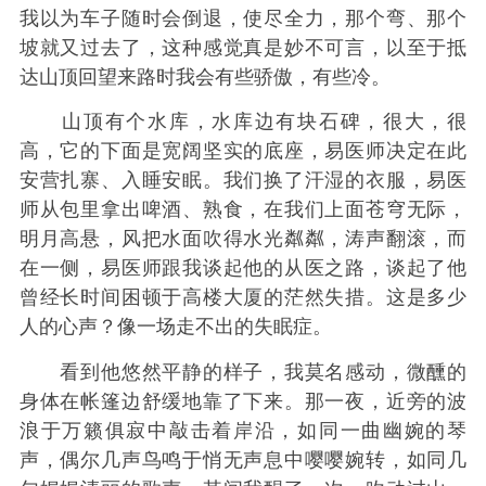
我以为车子随时会倒退，使尽全力，那个弯、那个
坡就又过去了，这种感觉真是妙不可言，以至于抵
达山顶回望来路时我会有些骄傲，有些冷。
山顶有个水库，水库边有块石碑，很大，很
高，它的下面是宽阔坚实的底座，易医师决定在此
安营扎寨、入睡安眠。我们换了汗湿的衣服，易医
师从包里拿出啤酒、熟食，在我们上面苍穹无际，
明月高悬，风把水面吹得水光粼粼，涛声翻滚，而
在一侧，易医师跟我谈起他的从医之路，谈起了他
曾经长时间困顿于高楼大厦的茫然失措。这是多少
人的心声？像一场走不出的失眠症。
看到他悠然平静的样子，我莫名感动，微醺的
身体在帐篷边舒缓地靠了下来。那一夜，近旁的波
浪于万籁俱寂中敲击着岸沿，如同一曲幽婉的琴
声，偶尔几声鸟鸣于悄无声息中嘤嘤婉转，如同几