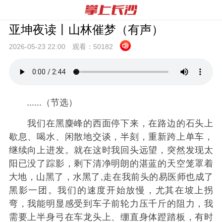
亚坤夜读丨山林催梦（有声）
2026-05-23 22:
00
观看：
50182
......（节选）
我们在黑麋峰的西面停下来，在路边的石头上
歇息、喝水、闲散地交谈，半刻，重新跨上单车，
继续向上进发。就在这时我回头远望，突然发现太
阳已没了踪影，剩下清净明朗的湛蓝的天空笼罩着
大地，山黑了，水黑了,走在我前头的易医师也成了
黑影一团。我们的速度开始放慢，尤其在坡上拐
弯，我能明显感受到车子前轮力压千斤的阻力，我
需要上半身弓在车龙头上、绷直身体蹬踏板，有时