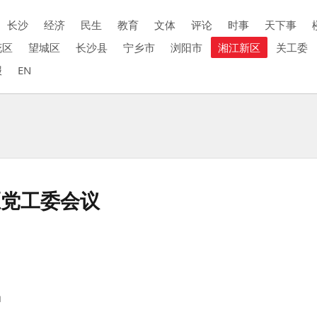
长沙
经济
民生
教育
文体
评论
时事
天下事
花区
望城区
长沙县
宁乡市
浏阳市
湘江新区
关工委
报
EN
区党工委会议
神