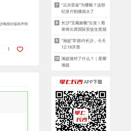
“云兴雷奋”为哪般？这部
7
家门口
纪录片刚播就火了
长沙“宝藏娭毑”出发！蔡
8
沙晚报社版权声明
皋将出席国际安徒生奖颁
奖典礼并领奖
“湘超”常德VS长沙，今天
9
12:18开票
1
湘超做对了什么？｜星耀
10
湘超