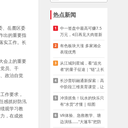
热点新闻
委、岳麓区委
中一签盘中最高可赚7.5
1
万元，4日再见大肉签新
作出的重要指
股
落实工作。长
有色板块大涨 多家湘企
2
表现优秀
大会上的重要
从江城到星城，看“追光
3
大党员、干
者”的量子征途｜“链”上长
觉、政治自觉
沙 “才”够硬核
长沙普职融通新探索：高
4
中阶段三维美育课堂，让
少年向美而生
市工作要求，
冲浪抓鱼！玩水的快乐只
5
任感抓好防汛
有“水货”才懂 | 组图
政绩观学习教
VR体验、急救教学、塘
用力，在成效
6
边演练……“大篷车”把防
溺水课堂搬到乡村青少年