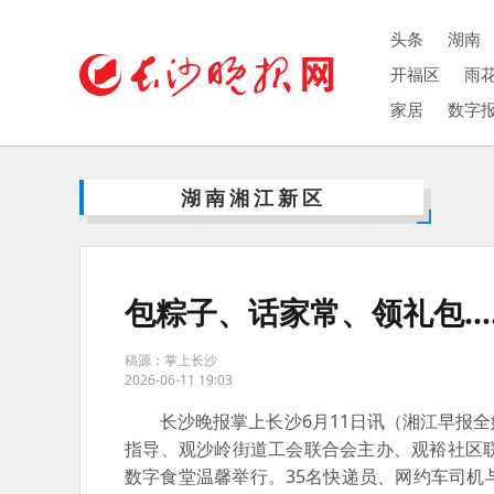
头条
湖南
开福区
雨
家居
数字
湖南湘江新区
包粽子、话家常、领礼包…
稿源：掌上长沙
2026-06-11 19:03
长沙晚报掌上长沙6月11日讯（湘江早报全
指导、观沙岭街道工会联合会主办、观裕社区联
数字食堂温馨举行。35名快递员、网约车司