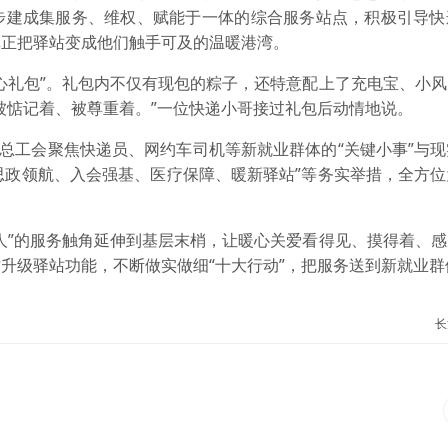
步建成集服务、维权、赋能于一体的综合服务站点，积极引导快
真正把驿站变成他们触手可及的温暖港湾。
心礼包”。礼包内不仅有现包的粽子，还特意配上了充电宝、小
被惦记着、被尊重着。”一位快递小哥接过礼包后动情地说。
区总工会聚焦快递员、网约车司机等新就业群体的“关键小事”与
“思政领航、入会强基、医疗保障、暖新驿站”等务实举措，全方
人”的服务触角延伸到基层末梢，让暖心关爱看得见、摸得着、
升级驿站功能，不断做实做细“十大行动”，把服务送到新就业群
长