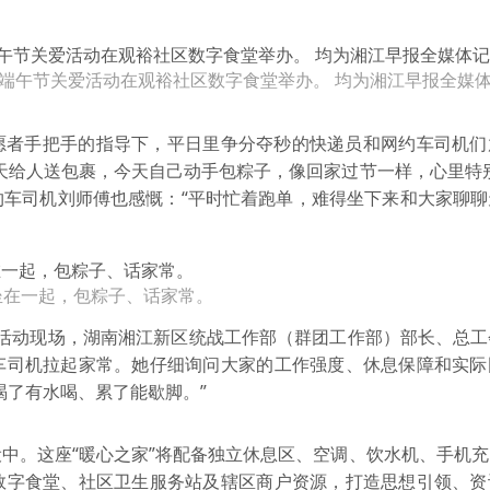
群体端午节关爱活动在观裕社区数字食堂举办。 均为湘江早报全媒体
愿者手把手的指导下，平日里争分夺秒的快递员和网约车司机们
天给人送包裹，今天自己动手包粽子，像回家过节一样，心里特
约车司机刘师傅也感慨：“平时忙着跑单，难得坐下来和大家聊聊
坐在一起，包粽子、话家常。
？”活动现场，湖南湘江新区统战工作部（群团工作部）部长、总
车司机拉起家常。她仔细询问大家的工作强度、休息保障和实际
渴了有水喝、累了能歇脚。”
中。这座“暖心之家”将配备独立休息区、空调、饮水机、手机
数字食堂、社区卫生服务站及辖区商户资源，打造思想引领、资