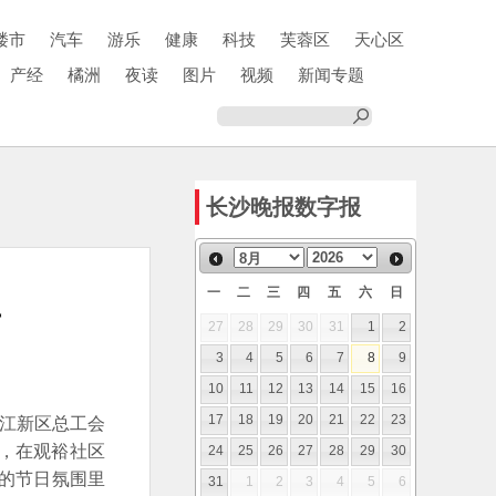
楼市
汽车
游乐
健康
科技
芙蓉区
天心区
产经
橘洲
夜读
图片
视频
新闻专题
长沙晚报数字报
一
二
三
四
五
六
日
午
27
28
29
30
31
1
2
3
4
5
6
7
8
9
10
11
12
13
14
15
16
湘江新区总工会
17
18
19
20
21
22
23
动，在观裕社区
24
25
26
27
28
29
30
的节日氛围里
31
1
2
3
4
5
6