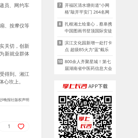
递员、网约车
开福区清水塘街道“小网
7
格”敲开平安门 264名网
格员扫楼“错峰问安”
扎根湘土绘童心，蔡皋携
8
风扇、按摩仪等
中国图画书登顶国际安徒
生奖
滨江文化园新增一处打卡
9
现实关切，创新
点 超级B5火力“蓝”截乐
位为新就业群体
园登陆长沙
800余人齐聚星城！第七
10
届湖南省中医药信息大会
感受得到。湘江
开幕，AI正在“读懂”古老
体心坎上。
中医
沙晚报社版权声明
1