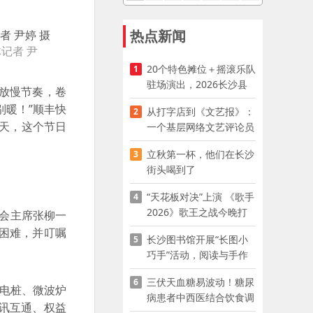
热点新闻
记者 尹
20个特色摊位＋摇滚乐队
1
驻场演出，2026长沙县
放慢节奏，卷
夜市嘉年华启幕
别暖！”顺丰快
从打字店到《文艺报》：
2
天，这个节日
一个基层网络文艺评论员
的突围
立秋第一杯，他们在长沙
3
街头喝到了
“天花板对决”上演 《歌手
4
2026》歌王之战今晚打
工会主席张柳一
响
困难，并叮嘱
长沙图书馆开展“长图小
5
巧手”活动，阅读与手作
赋能少儿暑期成长
三伏天血糖易波动！糖尿
6
充电桩、微波炉
病患者中西医结合饮食调
讯互通、权益
养指南