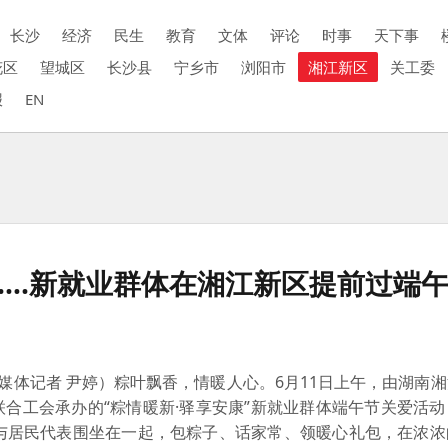
长沙
经济
民生
教育
文体
评论
时事
天下事
花区
望城区
长沙县
宁乡市
浏阳市
湘江新区
关工委
报
EN
….新就业群体在湘江新区提前过端
媒体记者 尹婷）粽叶飘香，情暖人心。6月11日上午，由湖南
合工会承办的“粽情暖新·驿享安康”新就业群体端午节关爱活
机与居民代表围坐在一起，包粽子、话家常、领暖心礼包，在浓浓