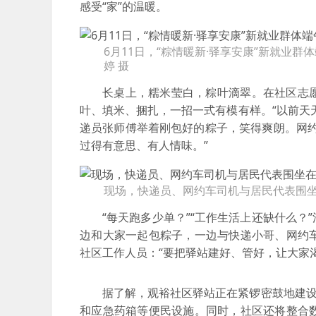
感受“家”的温暖。
6月11日，“粽情暖新·驿享安康”新就业
婷 摄
长桌上，糯米莹白，粽叶滴翠。在社区志
叶、填米、捆扎，一招一式有模有样。“以前天
递员张师傅举着刚包好的粽子，笑得爽朗。网
过得有意思、有人情味。”
现场，快递员、网约车司机与居民代表围
“每天跑多少单？”“工作生活上还缺什么
边和大家一起包粽子，一边与快递小哥、网约
社区工作人员：“要把驿站建好、管好，让大家
据了解，观裕社区驿站正在紧锣密鼓地建设
和应急药箱等便民设施。同时，社区还将整合