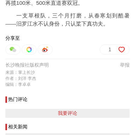
再揽100米、500米直道赛双冠。
一支草根队，三个月打磨，从春寒划到酷暑
——汨罗江水不认身份，只认桨下真功夫。
分享至
1
长沙晚报社版权声明
举报
来源：掌上长沙
作者：刘洋 李杰
编辑：李卓卓
热门评论
我要评论
相关新闻