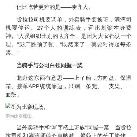
但比吃苦更难的是——凑齐人。
货拉拉司机要调单，外卖骑手要换班，滴滴司
机要停运。27个人的训练表，远比划桨本身费
神。“人员组织比别的队齐全，是因为大家都认一个
理。”彭广胜顿了顿，“既然来了，就要对得起每条
桨。”
当骑手与公司白领同握一桨
龙舟这东西有意思——上了船，方向盘、保温
箱、接单APP统统靠边，只剩一条凳、一支桨、一
面鼓。
图为比赛现场。
当外卖骑手和“写字楼上班族”同握一桨，当货拉
拉司机和滴滴师傅齐声呐喊，船舷上的分工协作，