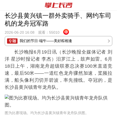
长沙县黄兴镇一群外卖骑手、网约车司
机的龙舟冠军路
2026-06-20 16:
08
观看：
55010
我们的节日·端午——美好粽相逢
长沙晚报6月19日讯（长沙晚报全媒体记者 刘
洋 星沙时报记者 李杰）汨罗江上，鼓声如雷。
6月
18日上午，湖南龙舟超级联赛总决赛100米直道竞
速，最后50米——一道红色龙舟骤然加速，桨频拉
满，船头像利刃切开碧波，率先撞线。夺冠的，是
长沙县黄兴镇青年龙舟队。
图为比赛现场。均为长沙县黄兴镇青年龙舟队供图。