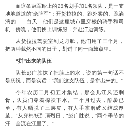
而这条冠军船上的26名划手加1名领队，是一支
地地道道的“杂牌军”：开货拉拉的、跑外卖的、跑滴
滴的……白天，他们是这座城市里穿梭的骑手和司
机；傍晚，他们换上训练服，奔赴江边训练
。
从货拉拉驾驶室到龙舟舱，他们用了三个月，
把两种截然不同的日子，划进了同一面鼓点里。
“拼”出来的队伍
队长彭广胜抹了把脸上的水，说的第一句话不
是庆祝，而是实话：“我们这支队伍，是拼出来的。”
今年农历二月初五才集结，那会儿江风还刺
骨，队员们穿着棉袄下水。三个月过去，酷暑已
至，有人晒脱了三层皮，有人手掌磨破又结成厚
茧。“从穿棉袄到顶烈日，”彭广胜说，“两个季节的
汗，全流在江里了。”