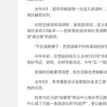
去年4月，易丹同杨骏第一次深入座谈时，
项目赫然在列。
比照交接清单搞调研，家底摸得清，进入
项目发布2.0版本——把闲置的老供销社变
游“难过夜”的困局。
“不乱铺新摊子，把资源集中到有基础的好
今年年初，开慧镇持续引入乡村CEO等“
筹好书店、烘焙、生鲜等新业态。今年“五一”假
发展的旧账要理清楚，民生旧账也考验解
去年8月，章李履新长沙县㮾梨街道党工
他的注意。
投资10亿元的“创聚荟”商业中心项目早
中心成了只能一条路进出的“闷葫芦”，更让毗