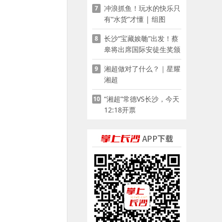
冲浪抓鱼！玩水的快乐只
7
有“水货”才懂 | 组图
长沙“宝藏娭毑”出发！蔡
8
皋将出席国际安徒生奖颁
奖典礼并领奖
湘超做对了什么？｜星耀
9
湘超
“湘超”常德VS长沙，今天
10
12:18开票