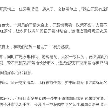
开慧镇上一任党委书记一起来了。交接清单上，“我在开慧有丘
角色快。一周后的干部大会上，开慧镇明确，政策不变，力度不
成网红茶馆，让农田认养和民宿开发相结合，激活近百间闲置农房
项目上，和我们想到一起去了！”易丹感慨。
外脑”，同时广泛收集村民、游客意见。大家一致认为，要继续紧
期，3家“开慧菜店”落地长沙市区，连接起2万亩蔬菜基地和136
决问题的决心和智慧。
委书记。翻开交接清单，几行被前任党工委书记特意用红笔标记的
已建成运营，但项目南侧规划的一条主干道路却因故迟迟未能贯通
邻的长沙市花园小学、长沙县一中花园中学的师生和周边居民出行