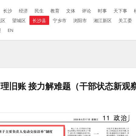
长沙
经济
民生
教育
文体
评论
时事
天下事
花区
望城区
长沙县
宁乡市
浏阳市
湘江新区
关工委
报
EN
官理旧账 接力解难题（干部状态新观