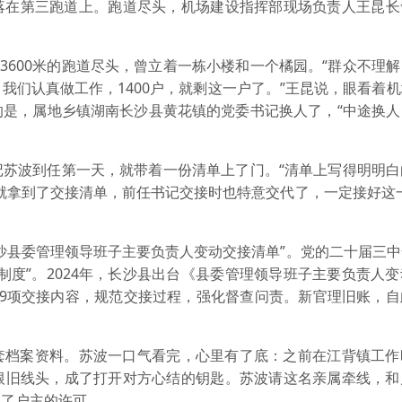
落在第三跑道上。跑道尽头，机场建设指挥部现场负责人王昆长
3600米的跑道尽头，曾立着一栋小楼和一个橘园。“群众不理
我们认真做工作，1400户，就剩这一户了。”王昆说，眼看着
的是，属地乡镇湖南长沙县黄花镇的党委书记换人了，“中途换人
记苏波到任第一天，就带着一份清单上了门。“清单上写得明明白
天就拿到了交接清单，前任书记交接时也特意交代了，一定接好这
沙县委管理领导班子主要负责人变动交接清单”。党的二十届三
制度”。2024年，长沙县出台《县委管理领导班子主要负责人
19项交接内容，规范交接过程，强化督查问责。新官理旧账，自
套档案资料。苏波一口气看完，心里有了底：之前在江背镇工作
根旧线头，成了打开对方心结的钥匙。苏波请这名亲属牵线，和
到了户主的许可。