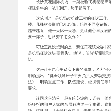
长沙黄花国际机场，一架校验飞机稳稳降
梗阻多年的一笔“旧账”，终于销号了。
这笔“账”，是机场改扩建工程的征拆工作。
楼、几棵树会影响飞机起降，始终不同意征拆。
越来越近，他一天比一天急。更让他心里没底
要一阵子，思路变了怎么办？”
可让王昆没想到的是，新任黄花镇党委书
是机场征拆这块‘硬骨头’。他说，任前谈话那
忆。
这份让王昆心里踏实下来的清单，名为“长
明确提出，“健全领导班子主要负责人变动交接
法》，明确重点工作、队伍建设、经济责任等
要求。
连同这份清单一起交给苏波的，还有一整
绝征拆的那户人家的亲属解决过一个难题。这
纸、核规划。几十趟往返协调，去年底终于得