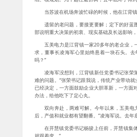
当苏波在机场奔波忙碌的时候，他在江背镇
遗留的老问题，要接更要解；定下的好蓝
部说明重大决策的初衷、现实基础及长远影响，
五美电力是江背镇一家20多年的老企业
求，董事长凌海军心里始终悬着一块石头。去
吗？”
凌海军没想到，江背镇新任党委书记张荣
难的问题。“张荣书记跟我说，传统产业带动
已经决定，一方面鼓励企业大胆革新，一方面
办法，给他吃下了定心丸。
双向奔赴，两难可解。今年以来，五美电力
后，产值和就业都有望翻番。”凌海军说。去年
在开慧镇党委书记杨骏上任前，开慧镇集体
就跟着变。”