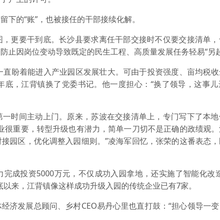
留下的“账”，也被接任的干部接续化解。
图，更要干到底。长沙县要求离任干部交接时不仅要交接清单，
防止因岗位变动导致既定的民生工程、高质量发展任务轻易“另起
，一直盼着能进入产业园区发展壮大。可由于投资强度、亩均税收
年底，江背镇换了党委书记。他一度担心：“换了领导，这事儿
第一时间主动上门。原来，苏波在交接清单上，专门写下了本地
就业很重要，转型升级也有潜力，简单一刀切不是正确的政绩观。
对接园区，优化调整入园细则。”凌海军回忆，张荣的这番表态，
完成投资5000万元，不仅成功入园拿地，还实施了智能化改
底以来，江背镇像这样成功升级入园的传统企业已有7家。
经济发展总顾问、乡村CEO易丹心里也直打鼓：“担心领导一