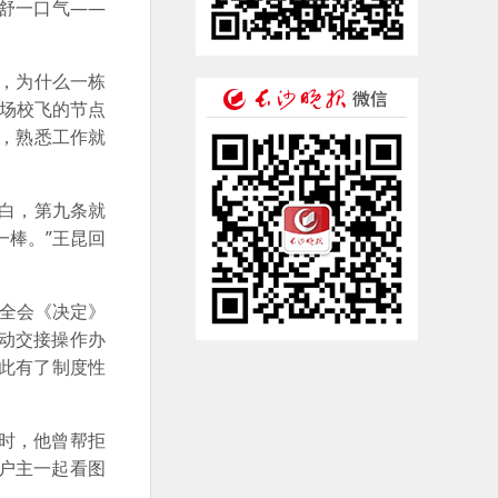
舒一口气——
解，为什么一栋
机场校飞的节点
，熟悉工作就
白，第九条就
一棒。”王昆回
中全会《决定》
变动交接操作办
此有了制度性
时，他曾帮拒
户主一起看图