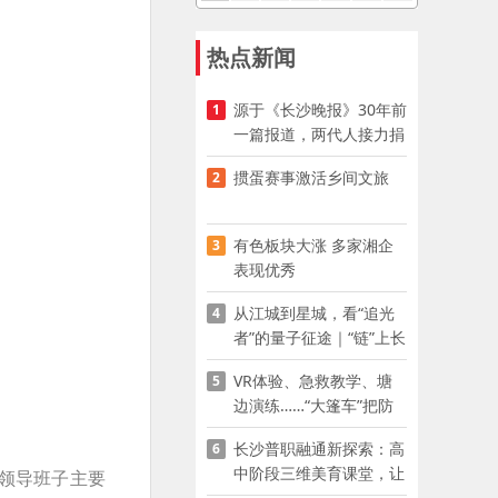
热点新闻
源于《长沙晚报》30年前
1
一篇报道，两代人接力捐
资助学
掼蛋赛事激活乡间文旅
2
有色板块大涨 多家湘企
3
表现优秀
从江城到星城，看“追光
4
者”的量子征途｜“链”上长
沙 “才”够硬核
VR体验、急救教学、塘
5
边演练……“大篷车”把防
溺水课堂搬到乡村青少年
长沙普职融通新探索：高
6
家门口
中阶段三维美育课堂，让
理领导班子主要
少年向美而生