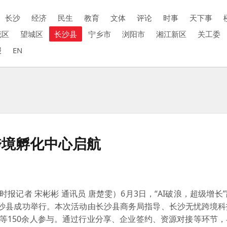
长沙
经济
民生
教育
文体
评论
时事
天下事
花区
望城区
长沙县
宁乡市
浏阳市
湘江新区
关工委
报
EN
跨境孵化中心启航
时报记者 宋彬彬 通讯员 唐楚雯）6月3日，“AI破浪，超级增长
长沙县成功举行。本次活动由长沙县商务局指导、长沙无忧跨境
表等150余人参与。通过行业分享、企业签约、资源对接等环节