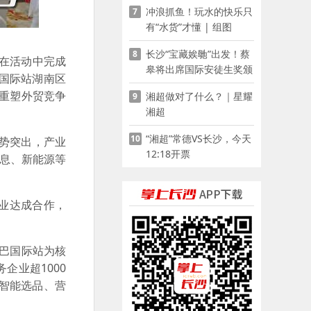
冲浪抓鱼！玩水的快乐只
7
有“水货”才懂 | 组图
长沙“宝藏娭毑”出发！蔡
8
心在活动中完成
皋将出席国际安徒生奖颁
国际站湖南区
奖典礼并领奖
术重塑外贸竞争
湘超做对了什么？｜星耀
9
湘超
“湘超”常德VS长沙，今天
10
势突出，产业
12:18开票
信息、新能源等
企业达成合作，
巴巴国际站为核
企业超1000
智能选品、营