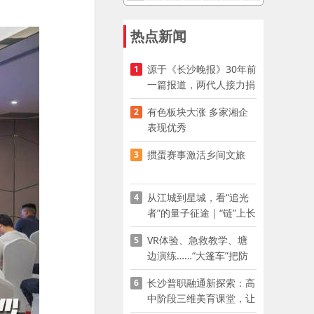
热点新闻
源于《长沙晚报》30年前
1
一篇报道，两代人接力捐
资助学
有色板块大涨 多家湘企
2
表现优秀
掼蛋赛事激活乡间文旅
3
从江城到星城，看“追光
4
者”的量子征途｜“链”上长
沙 “才”够硬核
VR体验、急救教学、塘
5
边演练……“大篷车”把防
溺水课堂搬到乡村青少年
长沙普职融通新探索：高
6
家门口
中阶段三维美育课堂，让
少年向美而生