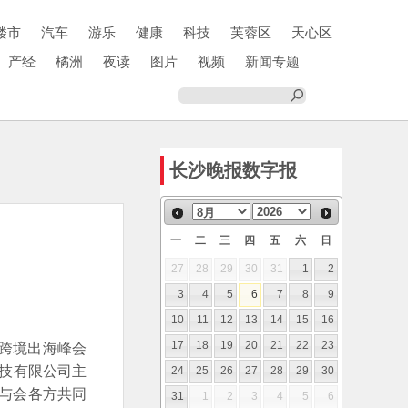
楼市
汽车
游乐
健康
科技
芙蓉区
天心区
产经
橘洲
夜读
图片
视频
新闻专题
长沙晚报数字报
一
二
三
四
五
六
日
27
28
29
30
31
1
2
3
4
5
6
7
8
9
10
11
12
13
14
15
16
”跨境出海峰会
17
18
19
20
21
22
23
科技有限公司主
24
25
26
27
28
29
30
，与会各方共同
31
1
2
3
4
5
6