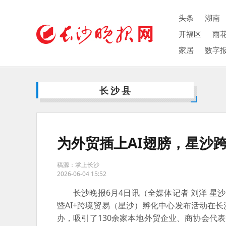
头条
湖南
开福区
雨
家居
数字
长沙县
为外贸插上AI翅膀，星沙
稿源：掌上长沙
2026-06-04 15:52
长沙晚报6月4日讯（全媒体记者 刘洋 星沙
暨AI+跨境贸易（星沙）孵化中心发布活动在
办，吸引了130余家本地外贸企业、商协会代