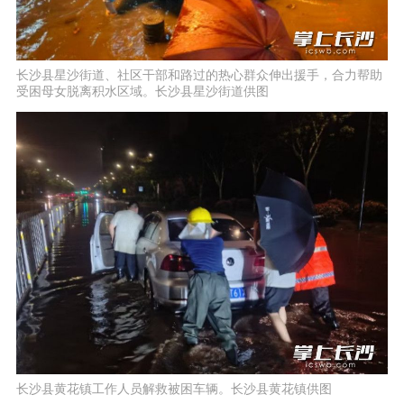
长沙县星沙街道、社区干部和路过的热心群众伸出援手，合力帮助
受困母女脱离积水区域。长沙县星沙街道供图
长沙县黄花镇工作人员解救被困车辆。长沙县黄花镇供图