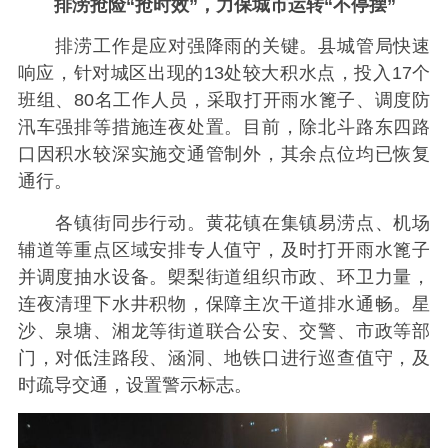
排涝抢险“抢时效”，力保城市运转“不停摆”
排涝工作是应对强降雨的关键。县城管局快速
响应，针对城区出现的13处较大积水点，投入17个
班组、80名工作人员，采取打开雨水篦子、调度防
汛车强排等措施连夜处置。目前，除北斗路东四路
口因积水较深实施交通管制外，其余点位均已恢复
通行。
各镇街同步行动。黄花镇在集镇易涝点、机场
辅道等重点区域安排专人值守，及时打开雨水篦子
并调度抽水设备。㮾梨街道组织市政、环卫力量，
连夜清理下水井积物，保障主次干道排水通畅。星
沙、泉塘、湘龙等街道联合公安、交警、市政等部
门，对低洼路段、涵洞、地铁口进行巡查值守，及
时疏导交通，设置警示标志。