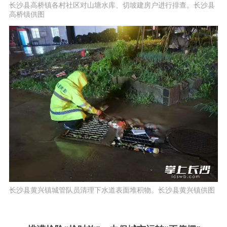
长沙县高桥镇各村社区对山塘水库、切坡建房户进行排查。长沙县
高桥镇供图
长沙县黄兴镇城管队员清理下水道表面堆积物。长沙县黄兴镇供图