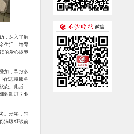
访，深入了解
余生活，培育
持续的爱心滋养
叠加，导致多
匹配志愿服务
状态。此后，
细致跟进学业
考。最终，钟
这份温暖继续前