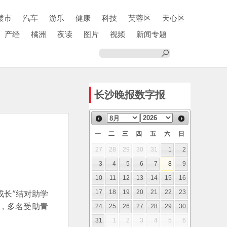
楼市
汽车
游乐
健康
科技
芙蓉区
天心区
产经
橘洲
夜读
图片
视频
新闻专题
长沙晚报数字报
一
二
三
四
五
六
日
27
28
29
30
31
1
2
3
4
5
6
7
8
9
10
11
12
13
14
15
16
成长”结对助学
17
18
19
20
21
22
23
，多名受助青
24
25
26
27
28
29
30
31
1
2
3
4
5
6