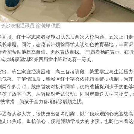
长沙晚报通讯员 徐润卿 供图
样亮眼。红十字志愿者杨静团队先后两次入校沟通、五次上门走
成长难题。同时，志愿者带领徐同学走访红色教育基地，丰富课
更希望帮助他建立自信、勇敢表达自我。”志愿者杨静表示。在
，成功斩获望城区第四届雷小锋辩论赛一等奖。
突出。该生家庭经济困难，高三备考阶段，繁重学业与生活压力
虑低落。了解情况后，望城区红十字会依托精准帮扶机制，为其
剩两个多月时，戴婷首次对接钟同学，便精准捕捉到孩子的低落
导孩子放平心态、从容应对考试波动。同时定期送去学习物资，
帮扶举措，为孩子全力备考解除后顾之忧。
学逐渐从容大方，很快走出备考阴霾，以平稳乐观的心态迎战高
伴他走出焦虑、重拾信心，便是我助学最大的收获，也盼他带着