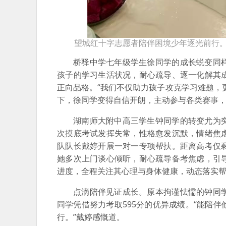
望城红十字志愿者陪伴困境少年逐光前行。
桥驿中学七年级学生徐同学的成长蜕变同
孩子的学习生活状况，耐心疏导、逐一化解其
正向品格。“我们不仅助力孩子攻克学习难题，
下，徐同学变得自信开朗，主动参与各类赛事
湖南师大附中高三学生钟同学的转变尤为
次摸底考试发挥失常，性格愈发沉默，情绪焦
队队长戴婷开展一对一专项帮扶。距离高考仅
她多次上门谈心倾听，耐心疏导备考焦虑，引
进度，全程关注其心理与身体健康，动态落实
点滴陪伴见证成长。原本拘谨怯懦的钟同
同学凭借努力考取595分的优异成绩。“能陪
行。”戴婷感慨道。