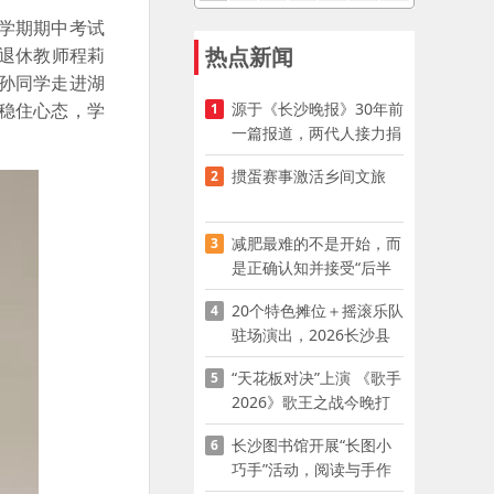
学期期中考试
热点新闻
退休教师程莉
孙同学走进湖
源于《长沙晚报》30年前
稳住心态，学
1
一篇报道，两代人接力捐
资助学
掼蛋赛事激活乡间文旅
2
减肥最难的不是开始，而
3
是正确认知并接受“后半
程”
20个特色摊位＋摇滚乐队
4
驻场演出，2026长沙县
夜市嘉年华启幕
“天花板对决”上演 《歌手
5
2026》歌王之战今晚打
响
长沙图书馆开展“长图小
6
巧手”活动，阅读与手作
赋能少儿暑期成长