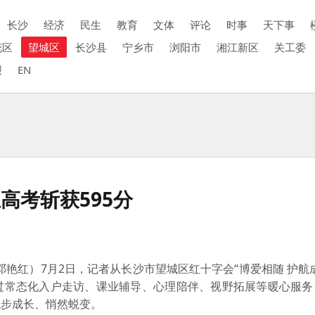
长沙
经济
民生
教育
文体
评论
时事
天下事
花区
望城区
长沙县
宁乡市
浏阳市
湘江新区
关工委
报
EN
高考斩获595分
邓艳红）7月2日，记者从长沙市望城区红十字会“博爱相随 护航
过常态化入户走访、课业辅导、心理陪伴、视野拓展等暖心服务
稳步成长、悄然蜕变。