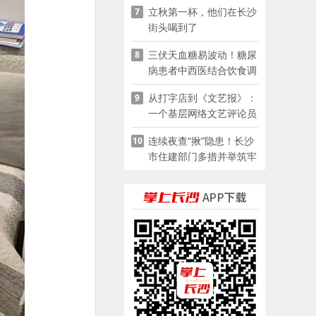
立秋第一杯，他们在长沙
7
街头喝到了
三伏天血糖易波动！糖尿
8
病患者中西医结合饮食调
养指南
从打字店到《文艺报》：
9
一个基层网络文艺评论员
的突围
连续夜查“揪”隐患！长沙
10
市住建部门多措并举筑牢
夏季建筑施工安全防线