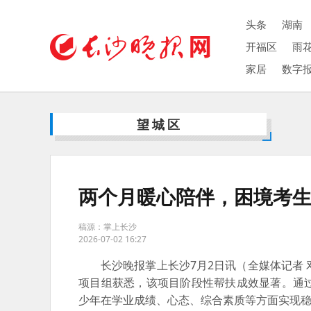
头条
湖南
开福区
雨
家居
数字
望城区
两个月暖心陪伴，困境考生
稿源：掌上长沙
2026-07-02 16:27
长沙晚报掌上长沙7月2日讯（全媒体记者 
项目组获悉，该项目阶段性帮扶成效显著。通
少年在学业成绩、心态、综合素质等方面实现