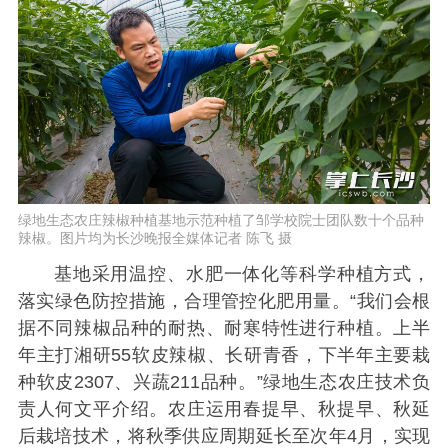
绿地生态农庄辣椒种植基地示范种植了邹学校院士团队数十个品种
辣椒。图片均为长沙晚报全媒体记者 陈飞 摄
基地采用温控、水肥一体化等科学种植方式，
落实绿色防控措施，合理管控化肥用量。“我们会根
据不同辣椒品种的耐热、耐寒特性进行种植。上半
年主打湘研55软皮辣椒、长研青香，下半年主要栽
种软皮2307、兴蔬211品种。”绿地生态农庄技术负
责人何文平介绍。农庄运用春提早、秋提早、秋延
后栽培技术，将秋季供应周期延长至次年4月，实现