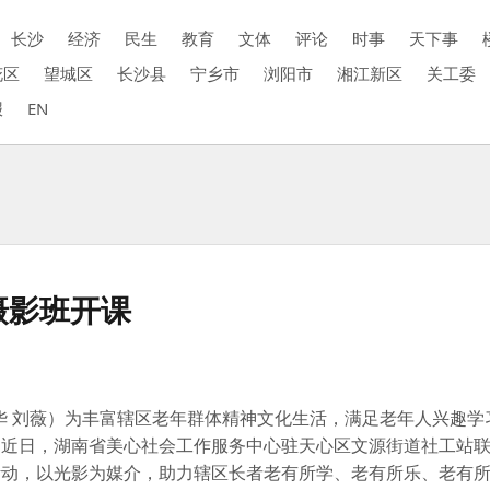
长沙
经济
民生
教育
文体
评论
时事
天下事
花区
望城区
长沙县
宁乡市
浏阳市
湘江新区
关工委
报
EN
摄影班开课
洪华 刘薇）为丰富辖区老年群体精神文化生活，满足老年人兴趣学
，近日，湖南省美心社会工作服务中心驻天心区文源街道社工站
活动，以光影为媒介，助力辖区长者老有所学、老有所乐、老有