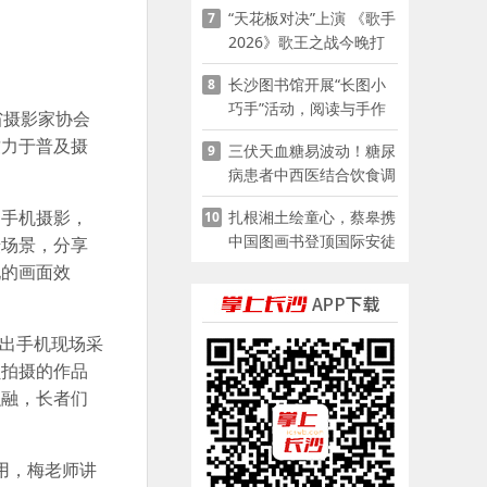
“天花板对决”上演 《歌手
7
2026》歌王之战今晚打
响
长沙图书馆开展“长图小
8
巧手”活动，阅读与手作
省摄影家协会
赋能少儿暑期成长
致力于普及摄
三伏天血糖易波动！糖尿
9
病患者中西医结合饮食调
养指南
的手机摄影，
扎根湘土绘童心，蔡皋携
10
中国图画书登顶国际安徒
摄场景，分享
生奖
现的画面效
拿出手机现场采
员拍摄的作品
融融，长者们
用，梅老师讲