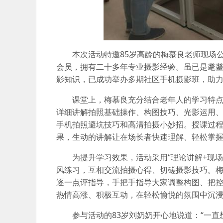
本次活动特邀85岁高龄的梅慕良老师现场
会员，拥有二十多年专业摄影经验。虽已是耄
影知识，已成功举办多期社区手机摄影班，助
课堂上，梅慕良充分结合老年人的学习特
详细讲解拍照基础操作、构图技巧、光影运用
手机拍照避坑技巧和高清拍摄小妙招。授课过
果，生动的讲解让在场长者快速理解、轻松掌
为提升学习效果，活动采用“理论讲解+现
风练习，互相交流拍摄心得、切磋摄影技巧。
逐一点评指导，手把手指导大家调整构图、把
热情高涨、积极互动，在轻松愉悦的氛围中沉
参与活动的83岁刘奶奶开心地说道：“一