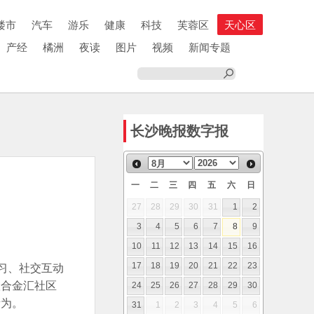
楼市
汽车
游乐
健康
科技
芙蓉区
天心区
产经
橘洲
夜读
图片
视频
新闻专题
长沙晚报数字报
一
二
三
四
五
六
日
27
28
29
30
31
1
2
3
4
5
6
7
8
9
10
11
12
13
14
15
16
习、社交互动
17
18
19
20
21
22
23
联合金汇社区
24
25
26
27
28
29
30
所为。
31
1
2
3
4
5
6