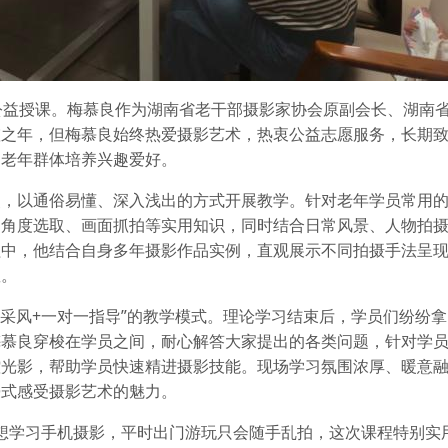
公益授课。梅慕良作为湖南省老干部摄影家协会原副会长、湖南
耋之年，但梅慕良始终热爱摄影艺术，热衷公益志愿服务，长期
力老年群体培养兴趣爱好。
点，以通俗易懂、深入浅出的方式开展教学。针对老年学员常用
、角度选取、画面抓拍等实用知识，同时结合日常风景、人物拍
程中，他结合自身多年摄影作品实例，直观展示不同拍摄手法呈
握。
场采风+一对一指导”的教学模式。理论学习结束后，学员们纷纷
梅慕良穿梭在学员之间，耐心解答大家提出的各类问题，针对学
控光影，帮助学员快速精进摄影技能。现场学习氛围浓厚、暖意
浸式感受摄影艺术的魅力。
直想学习手机摄影，平时出门游玩只会随手乱拍，这次课程特别实