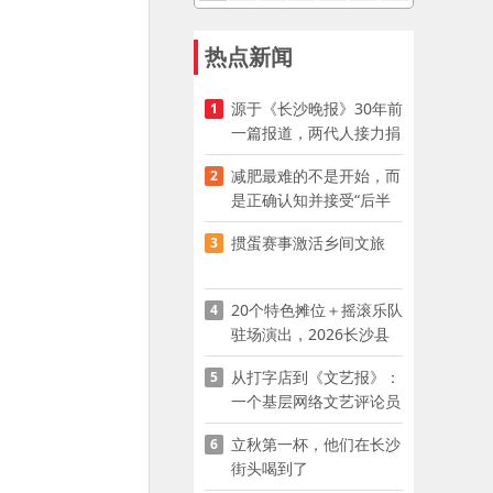
热点新闻
源于《长沙晚报》30年前
1
一篇报道，两代人接力捐
资助学
减肥最难的不是开始，而
2
是正确认知并接受“后半
程”
掼蛋赛事激活乡间文旅
3
20个特色摊位＋摇滚乐队
4
驻场演出，2026长沙县
夜市嘉年华启幕
从打字店到《文艺报》：
5
一个基层网络文艺评论员
的突围
立秋第一杯，他们在长沙
6
街头喝到了