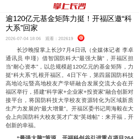
逾120亿元基金矩阵力挺！开福区邀“科
大系”回家
2026-07-04 18:
06
观看：
202619
长沙晚报掌上长沙7月4日讯（全媒体记者 李卓
通讯员 申瑾）借智国防科大“最强大脑”，开福区担
当“耐心资本”，以总规模超120亿元的基金矩阵，力
挺“科大系”扎根开福区。4日下午，第四届国防科技
高地论坛暨高地校友产学研融合发展交流大会在开
福区举行，搭建“科学家+企业家+投资家”融合创新对
接平台，将国防科技大学校友资源转化为区域新质
生产力发展的“最大增量”。开福区委书记周海毅在大
会上向国防科大校友英才广发“英雄帖”：来开福，开
创新的幸福。
“最强大脑”策源，开福科创谷引进重点项目264