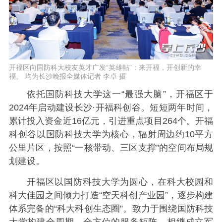
开福区向国防科大校友英才广发“英雄帖”：来开福，开创新的幸
福。 均为长沙晚报全媒体记者 李卓 摄
依托国防科技大学这一“最强大脑”，开福区于
2024年启动建设长沙·开福科创谷。短短两年时间，
累计投入资金近16亿元，引进重点项目264个。开福
科创谷以国防科技大学为核心，辐射周边约10平方
公里片区，按照“一核带动、三区支撑”的空间布局规
划建设。
开福区以国防科技大学为圆心，在科大校园和
科大佳园之间倾力打造“空天科创产业园”，逐步构建
体系完备的“科大科创生态圈”。致力于围绕国防科技
大学构建全周期、全方位的服务矩阵，相继成立军