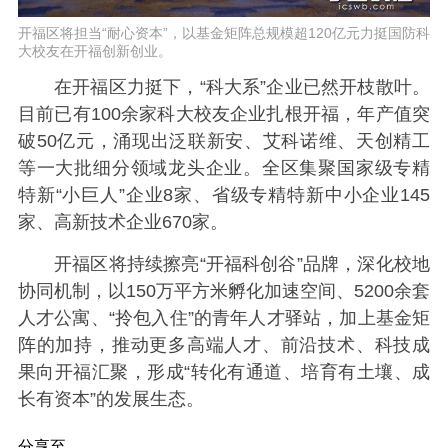
开福区将担当“耐心资本”，以基金矩阵总规模超120亿元力挺国防科
大校友在开福创新创业。
在开福区力挺下，“科大系”企业已然开枝散叶。
目前已有100余家科大校友企业扎根开福，年产值突
破50亿元，涌现出泛联新安、艾科诺维、天创精工
等一大批细分领域龙头企业。全区集聚国家级专精
特新“小巨人”企业8家、省级专精特新中小企业145
家、高新技术企业670家。
开福区将持续擦亮“开福科创谷”品牌，深化校地
协同机制，以150万平方米孵化加速空间、5200余套
人才公寓、“拎包入住”的青年人才驿站，加上基金矩
阵的加持，推动更多高端人才、前沿技术、科技成
果向开福汇聚，形成“转化有通道、培育有土壤、成
长有资本”的发展生态。
分享至