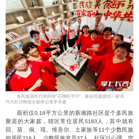
各民族居民代表同按“石榴籽手印”，象征民族团结一家亲。
均为长沙晚报全媒体记者李卓摄
面积仅0.18平方公里的新湘路社区是个多民族
聚居的大家庭，辖区常住居民5183人，其中就有
回、苗、侗、瑶、维吾尔、土家族等11个少数民族
的居民216人，少数民族党员37人。社区以心理、空