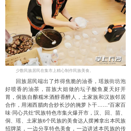
少数民族居民在集市上精心制作民族美食。
回族居民端出了炸得焦脆的油香，瑶族街坊泡
好喷香的油茶，苗族大姐做的坛子酸鱼夏天好开
胃，侗族自酿糯米酒醇香醉人，土家族和汉族邻居
合作，用湘西腊肉合炒长沙的腌萝卜干……“百家百
味·同心共灶”民族特色市集火爆开市，汉、回、苗、
侗、瑶、土家族6个民族的美食达人摆摊拿出本民族
招牌菜，一边分享特色美食，一边讲述本民族的传