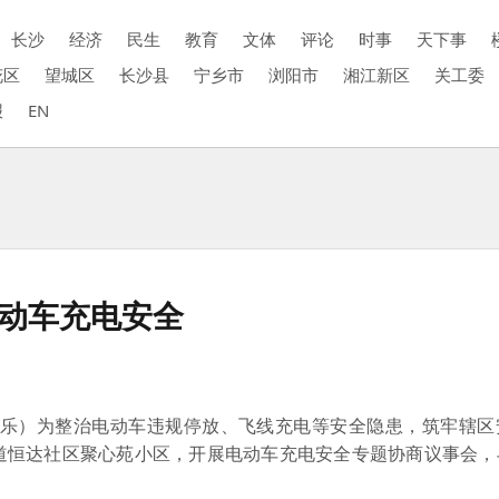
长沙
经济
民生
教育
文体
评论
时事
天下事
花区
望城区
长沙县
宁乡市
浏阳市
湘江新区
关工委
报
EN
电动车充电安全
康乐）为整治电动车违规停放、飞线充电等安全隐患，筑牢辖区
街道恒达社区聚心苑小区，开展电动车充电安全专题协商议事会