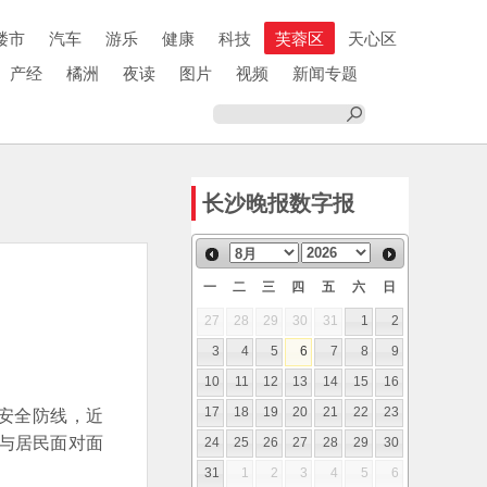
楼市
汽车
游乐
健康
科技
芙蓉区
天心区
产经
橘洲
夜读
图片
视频
新闻专题
长沙晚报数字报
一
二
三
四
五
六
日
27
28
29
30
31
1
2
3
4
5
6
7
8
9
10
11
12
13
14
15
16
安全防线，近
17
18
19
20
21
22
23
，与居民面对面
24
25
26
27
28
29
30
31
1
2
3
4
5
6