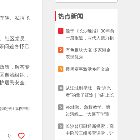
热点新闻
车辆、私拉飞
源于《长沙晚报》30年前
1
一篇报道，两代人接力捐
。社区党员、
资助学
等问题各抒己
有色板块大涨 多家湘企
2
表现优秀
政策，解答专
掼蛋赛事激活乡间文旅
3
区自治组织，
护居民安全、
从江城到星城，看“追光
4
者”的量子征途｜“链”上长
沙 “才”够硬核
VR体验、急救教学、塘
5
沙晚报社版权声明
边演练……“大篷车”把防
溺水课堂搬到乡村青少年
长沙普职融通新探索：高
6
家门口
中阶段三维美育课堂，让
0
少年向美而生