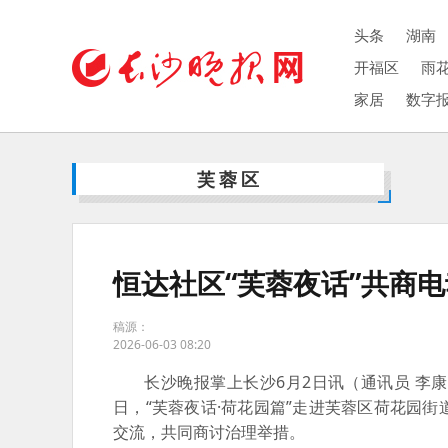
头条
湖南
开福区
雨
家居
数字
芙蓉区
恒达社区“芙蓉夜话”共商
稿源：
2026-06-03 08:20
长沙晚报掌上长沙6月2日讯（通讯员 李
日，“芙蓉夜话·荷花园篇”走进芙蓉区荷花园
交流，共同商讨治理举措。