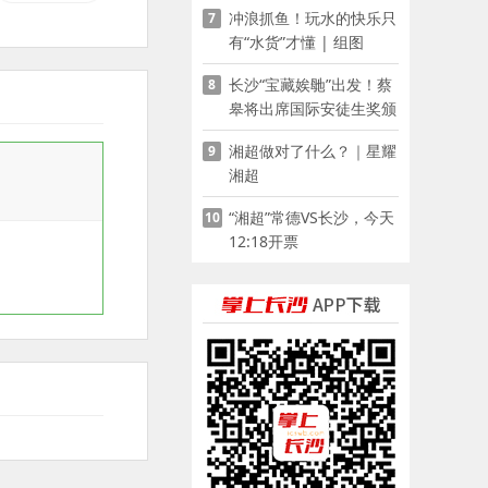
冲浪抓鱼！玩水的快乐只
7
有“水货”才懂 | 组图
长沙“宝藏娭毑”出发！蔡
8
皋将出席国际安徒生奖颁
奖典礼并领奖
湘超做对了什么？｜星耀
9
湘超
“湘超”常德VS长沙，今天
10
12:18开票