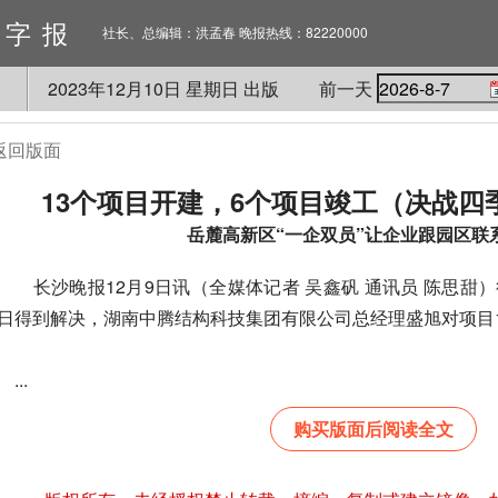
数字报
社长、总编辑：洪孟春 晚报热线：82220000
2023
年
12
月
10
日 星期
日
出版
前一天
返回版面
13个项目开建，6个项目竣工（决战四
岳麓高新区“一企双员”让企业跟园区联
长沙晚报12月9日讯（全媒体记者 吴鑫矾 通讯员 陈思甜
日得到解决，湖南中腾结构科技集团有限公司总经理盛旭对项目
...
购买版面后阅读全文