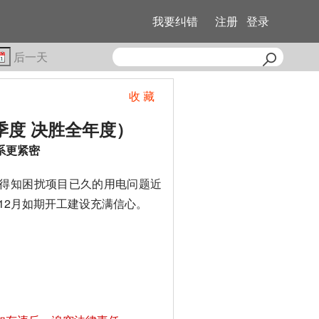
我要纠错
注册
登录
后一天
收 藏
季度 决胜全年度）
系更紧密
）得知困扰项目已久的用电问题近
12月如期开工建设充满信心。